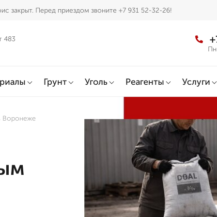
ис закрыт. Перед приездом звоните +7 931 52-32-26!
+
т 483
Пн
ериалы
Грунт
Уголь
Реагенты
Услуги
в Воронеже
ным