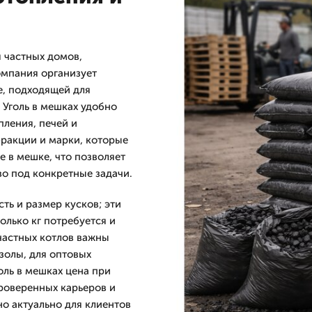
я частных домов,
омпания организует
е, подходящей для
 Уголь в мешках удобно
пления, печей и
ракции и марки, которые
 в мешке, что позволяет
о под конкретные задачи.
ть и размер кусков; эти
колько кг потребуется и
 частных котлов важны
золы, для оптовых
оль в мешках цена при
роверенных карьеров и
о актуально для клиентов