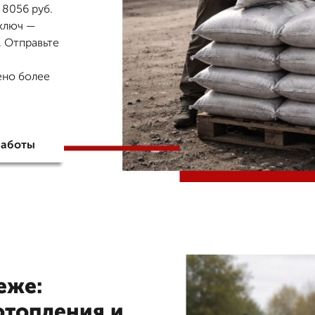
 8056 руб.
 ключ —
. Отправьте
ено более
работы
еже:
отопления и