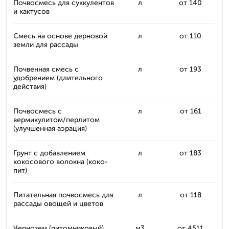
Почвосмесь для суккулентов
л
от 140
и кактусов
Смесь на основе дерновой
л
от 110
земли для рассады
Почвенная смесь с
л
от 193
удобрением (длительного
действия)
Почвосмесь с
л
от 161
вермикулитом/перлитом
(улучшенная аэрация)
Грунт с добавлением
л
от 183
кокосового волокна (коко-
пит)
Питательная почвосмесь для
л
от 118
рассады овощей и цветов
Чернозем (питомниковый)
м3
от 4511