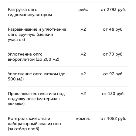
Разгрузка опгс
рейс
от 2793 руб.
гидроманипулятором
Разравнивание и уплотнение
м2
от 48 руб.
опгс вручную (мелкий
участок)
Уплотнение опгс
м2
от 70 руб.
виброплитой (до 200 м2)
Уплотнение опгс катком (до
м2
от 97 руб.
500 м2)
Прокладка геотекстиля под
м2
от 130 руб.
подушку опгс (материал +
укладка)
Контроль качества и
компл.
от 4082 руб.
лабораторный анализ опгс
(за отбор проб)