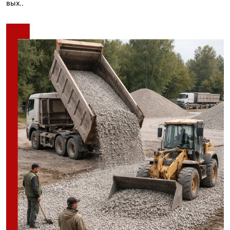
вых..